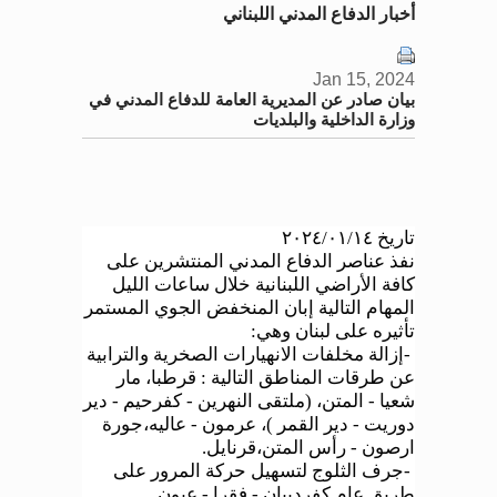
أخبار الدفاع المدني اللبناني
Jan 15, 2024
بيان صادر عن المديرية العامة للدفاع المدني في
وزارة الداخلية والبلديات
تاريخ ٢٠٢٤/٠١/١٤
نفذ عناصر الدفاع المدني المنتشرين على
كافة الأراضي اللبنانية خلال ساعات الليل
المهام التالية إبان المنخفض الجوي المستمر
تأثيره على لبنان وهي
:
-
إزالة مخلفات الانهيارات الصخرية والترابية
عن طرقات المناطق التالية : قرطبا، مار
شعيا - المتن، (ملتقى النهرين - كفرحيم - دير
دوريت - دير القمر )، عرمون - عاليه،جورة
ارصون - رأس المتن،قرنايل
.
-
جرف الثلوج لتسهيل حركة المرور على
طريق عام كفردبيان - فقرا - عيون