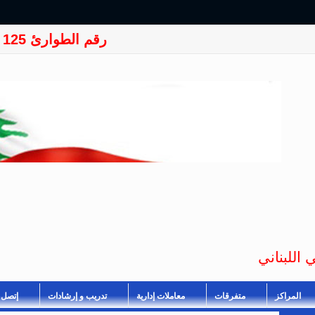
رقم الطوارئ 125
 اللبناني
المراكز
متفرقات
معاملات إدارية
تدريب و إرشادات
إتصل ب