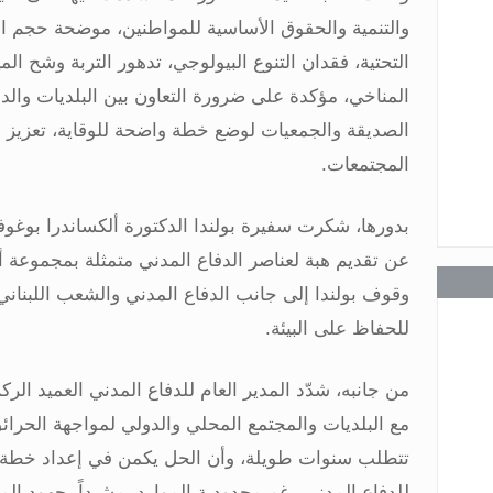
والتنمية والحقوق الأساسية للمواطنين، موضحة حجم ال
التحتية، فقدان التنوع البيولوجي، تدهور التربة وشح الميا
عامة
المناخي، مؤكدة على ضرورة التعاون بين البلديات والد
الصديقة والجمعيات لوضع خطة واضحة للوقاية، تعزيز ال
المجتمعات
.
عامة
بدورها، شكرت سفيرة بولندا الدكتورة ألكساندرا بوغو
عن تقديم هبة لعناصر الدفاع المدني متمثلة بمجموعة أح
وقوف بولندا إلى جانب الدفاع المدني والشعب اللبناني
للحفاظ على البيئة
.
عامة
من جانبه، شدّد المدير العام للدفاع المدني العميد ا
مع البلديات والمجتمع المحلي والدولي لمواجهة الحرائ
تتطلب سنوات طويلة، وأن الحل يكمن في إعداد خطة و
للدفاع المدني رغم محدودية الموارد، مشيداً بجهود الم