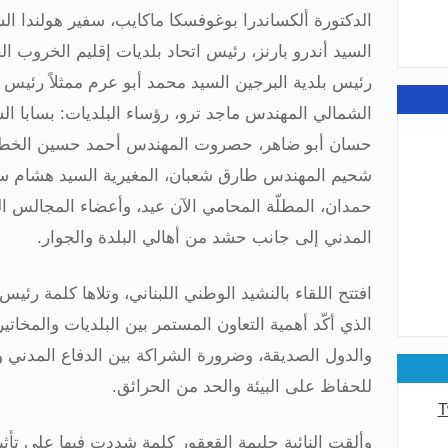
الدكتورة ألكساندرا بوغوفسكا ماكايب، سفير هولندا الس
عامة
السيد أندرو بارنز، رئيس اتحاد بلديات إقليم الخروب
رئيس بلدية البرجين السيد محمد أبو عرم ممثلاً رئيس ا
الشمالي المهندس ماجد ترو، رؤساء البلديات: بسابا الس
حسان أبو ضاهر، حصروت المهندس أحمد حسين الخطي
شحيم المهندس طارق شعبان، المغيرية السيد هشام سعد
عامة
حمدان، المطلّة المحامي الآن عيد، وأعضاء المجالس الب
المدني إلى جانب حشد من أهالي البلدة والجوار
.
افتتح اللقاء بالنشيد الوطني اللبناني، وتلاها كلمة رئي
الذي أكّد أهمية التعاون المستمر بين البلديات والمخا
والدول الصديقة، وضرورة الشراكة بين الدفاع المدني 
للحفاظ على البيئة والحد من الحرائق
.
T
وألقت النائبة حليمة القعقور كلمة شددت فيها على تأثير