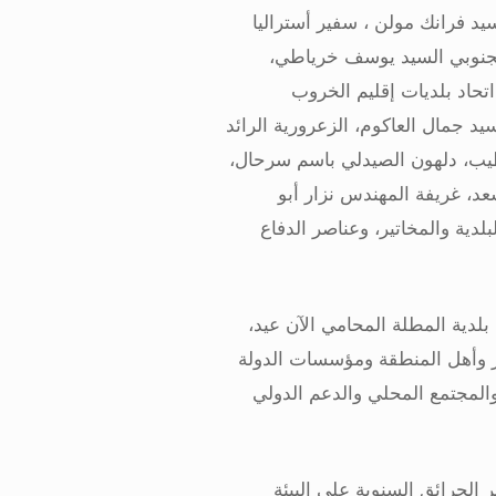
يد فرانك مولن ، سفير أستراليا
 الجنوبي السيد يوسف خرياطي،
تحاد بلديات إقليم الخروب
يد جمال العاكوم، الزعرورية الرائد
ب، دلهون الصيدلي باسم سرحال،
، غريفة المهندس نزار أبو
لدية والمخاتير، وعناصر الدفاع
س بلدية المطلة المحامي الآن عيد،
تير وأهل المنطقة ومؤسسات الدولة
والمجتمع المحلي والدعم الدولي
 الحرائق السنوية على البيئة